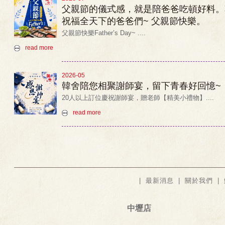
父親節的儀式感，就是陪爸爸吃頓好料。
祝福全天下
的爸爸們~ 父親節快樂。
父親節快樂Father’s Day~ ....
read more
2026-05
韓舍陪您相聚謝師宴，留下青春好回憶~
20人以上訂位慶祝謝師宴，贈老師【精美小禮物】....
read more
|
最新消息
|
關於我們
|
中壢店